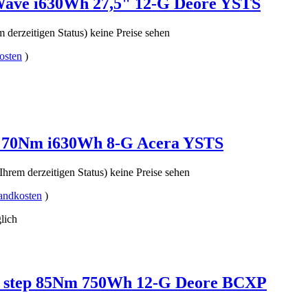
Wave i630Wh 27,5" 12-G Deore YSTS
 derzeitigen Status) keine Preise sehen
osten
)
8 70Nm i630Wh 8-G Acera YSTS
Ihrem derzeitigen Status) keine Preise sehen
andkosten
)
lich
w step 85Nm 750Wh 12-G Deore BCXP