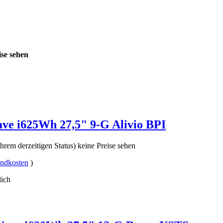
ise sehen
ve i625Wh 27,5" 9-G Alivio BPI
hrem derzeitigen Status) keine Preise sehen
andkosten
)
lich