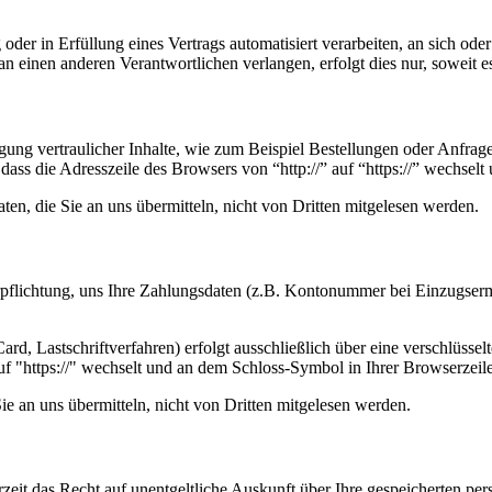
oder in Erfüllung eines Vertrags automatisiert verarbeiten, an sich od
n einen anderen Verantwortlichen verlangen, erfolgt dies nur, soweit e
ung vertraulicher Inhalte, wie zum Beispiel Bestellungen oder Anfrage
dass die Adresszeile des Browsers von “http://” auf “https://” wechsel
en, die Sie an uns übermitteln, nicht von Dritten mitgelesen werden.
erpflichtung, uns Ihre Zahlungsdaten (z.B. Kontonummer bei Einzugser
rd, Lastschriftverfahren) erfolgt ausschließlich über eine verschlüss
auf "https://" wechselt und an dem Schloss-Symbol in Ihrer Browserzeile
e an uns übermitteln, nicht von Dritten mitgelesen werden.
zeit das Recht auf unentgeltliche Auskunft über Ihre gespeicherten 