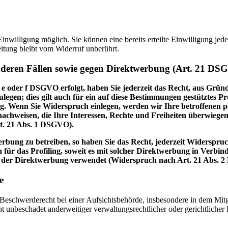
nwilligung möglich. Sie können eine bereits erteilte Einwilligung jede
itung bleibt vom Widerruf unberührt.
nderen Fällen sowie gegen Direktwerbung (Art. 21 DS
 e oder f DSGVO erfolgt, haben Sie jederzeit das Recht, aus Gründ
en; dies gilt auch für ein auf diese Bestimmungen gestütztes Prof
. Wenn Sie Widerspruch einlegen, werden wir Ihre betroffenen pe
achweisen, die Ihre Interessen, Rechte und Freiheiten überwiege
t. 21 Abs. 1 DSGVO).
bung zu betreiben, so haben Sie das Recht, jederzeit Widerspruc
 für das Profiling, soweit es mit solcher Direktwerbung in Verbi
 der Direktwerbung verwendet (Widerspruch nach Art. 21 Abs. 
e
schwerderecht bei einer Aufsichtsbehörde, insbesondere in dem Mitgli
 unbeschadet anderweitiger verwaltungsrechtlicher oder gerichtlicher 