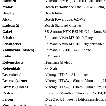
Rahmen
Aluminium 6061, Tapered Head Tube, S
Motor
Bosch Performance Line, 250W, 65Nm,
Display
Bosch Intuvia
Akku
Bosch PowerTube, 625Wh
Ladegerät
Bosch Standard Charger
Gabel
SR Suntour NEX E25-HLO Lockout, Stahlf
Schaltung
Shimano Alivio M3100, 9-Gang
Schalthebel
Shimano Alivio M3100, Triggerschalter
Zahnkranz (hinten)
Shimano HG200, 11-36 Zähne
Kette
KMC e9S
Kettenschutz
Herrmans Slyde38
Kettenblatt
38, Stahl
Bremshebel
Alhonga HT474, Aluminium
Bremse (vorne)
Alhonga HT474, 180mm, Aluminium, Hy
Bremse (hinten)
Alhonga HT474, 160mm, Aluminium, Hy
Reifen
Schwalbe Marathon Almotion, 55-584, Pa
Felgen
Ryde Zac421, geöst, Hohlkammerfelge,
Vorderradnabe
Alunabe