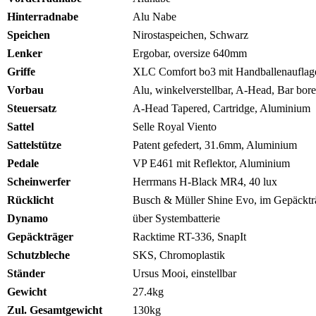
Hinterradnabe
Alu Nabe
Speichen
Nirostaspeichen, Schwarz
Lenker
Ergobar, oversize 640mm
Griffe
XLC Comfort bo3 mit Handballenauflag
Vorbau
Alu, winkelverstellbar, A-Head, Bar bor
Steuersatz
A-Head Tapered, Cartridge, Aluminium
Sattel
Selle Royal Viento
Sattelstütze
Patent gefedert, 31.6mm, Aluminium
Pedale
VP E461 mit Reflektor, Aluminium
Scheinwerfer
Herrmans H-Black MR4, 40 lux
Rücklicht
Busch & Müller Shine Evo, im Gepäckträg
Dynamo
über Systembatterie
Gepäckträger
Racktime RT-336, SnapIt
Schutzbleche
SKS, Chromoplastik
Ständer
Ursus Mooi, einstellbar
Gewicht
27.4kg
Zul. Gesamtgewicht
130kg