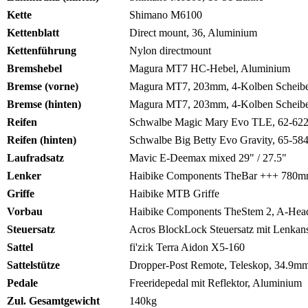
Kette
Shimano M6100
Kettenblatt
Direct mount, 36, Aluminium
Kettenführung
Nylon directmount
Bremshebel
Magura MT7 HC-Hebel, Aluminium
Bremse (vorne)
Magura MT7, 203mm, 4-Kolben Scheib
Bremse (hinten)
Magura MT7, 203mm, 4-Kolben Scheib
Reifen
Schwalbe Magic Mary Evo TLE, 62-62
Reifen (hinten)
Schwalbe Big Betty Evo Gravity, 65-58
Laufradsatz
Mavic E-Deemax mixed 29" / 27.5"
Lenker
Haibike Components TheBar +++ 780
Griffe
Haibike MTB Griffe
Vorbau
Haibike Components TheStem 2, A-Head
Steuersatz
Acros BlockLock Steuersatz mit Lenkan
Sattel
fi'zi:k Terra Aidon X5-160
Sattelstütze
Dropper-Post Remote, Teleskop, 34.9m
Pedale
Freeridepedal mit Reflektor, Aluminium
Zul. Gesamtgewicht
140kg