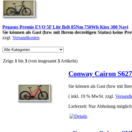
Pegasus Premio EVO 5F Lite Belt 85Nm 750Wh Kiox 300 Navi
Sie können als Gast (bzw mit Ihrem derzeitigen Status) keine Pre
zzgl.
Versandkosten
Zeige
1
bis
3
(von insgesamt
3
Artikeln)
Conway Cairon S62
Sie können als Gast (bzw mit Ihre
( inkl. 19 % MwSt. zzgl.
Versandk
Lieferzeit: Nur Abholung möglich