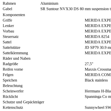
Rahmen
Aluminium
Gabel
SR Suntour NVX30 DS 80 mm suspension t
Komponenten
Griffe
MERIDA EXPE
Lenker
MERIDA EXPERT
Vorbau
MERIDA EXPERT
Steuersatz
MERIDA 8254
Sattel
MERIDA EXPE
Sattelstütze
JD SP79 30.9 mm
Sattelklemmung
MERIDA EXP
Räder und Naben
Radgröße
27,5"
Reifen vorne
Maxxis Crossmark
Felgen
MERIDA COMP 
Speichen
Black stainless
Beleuchtung
Scheinwerfer
Herrmans H-Bl
Rücklicht
Spanninga Co m
Schutze und Gepäckträger
Kettenschutz
Sunnywheel S